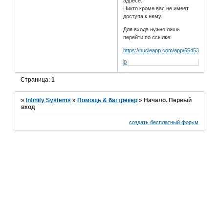
адресе.
Никто кроме вас не имеет
доступа к нему.
Для входа нужно лишь
перейти по ссылке:
https://nucleapp.com/app/65453a9516f
0
Страница:
1
»
Infinity Systems
»
Помощь & багтрекер
»
Начало. Первый
вход
создать бесплатный форум