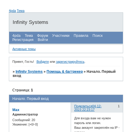
4pda
Тема
Infinity Systems
4pda
Тема
Форум
Участники
Правила
Поиск
Регистрация
Войти
Активные темы
Привет, Гость!
Войдите
или
зарегистрируйтесь
.
»
Infinity Systems
»
Помощь & багтрекер
»
Начало. Первый
вход
Страница:
1
Начало. Первый вход
Поделиться
04-12-
1
Max
2023 22:23:17
Администратор
Для входа вам не нужен
Сообщений:
20
пароль или логин.
Уважение:
[+0/-0]
Ваш аккаунт закреплён на IP -