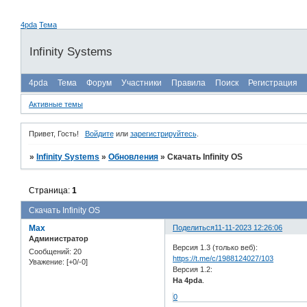
4pda
Тема
Infinity Systems
4pda
Тема
Форум
Участники
Правила
Поиск
Регистрация
Активные темы
Привет, Гость!
Войдите
или
зарегистрируйтесь
.
»
Infinity Systems
»
Обновления
»
Скачать Infinity OS
Страница:
1
Скачать Infinity OS
Max
Поделиться
11-11-2023 12:26:06
Администратор
Версия 1.3 (только веб):
Сообщений:
20
https://t.me/c/1988124027/103
Уважение:
[+0/-0]
Версия 1.2:
На 4pda
.
0