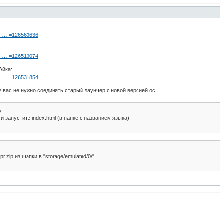
op … =126563636
op … =126513074
Айка:
op … =126531854
у вас не нужно соединять
старый
лаунчер с новой версией ос.
ю
 запустите index.html (в папке с названием языка)
.zip из шапки в "storage/emulated/0/"