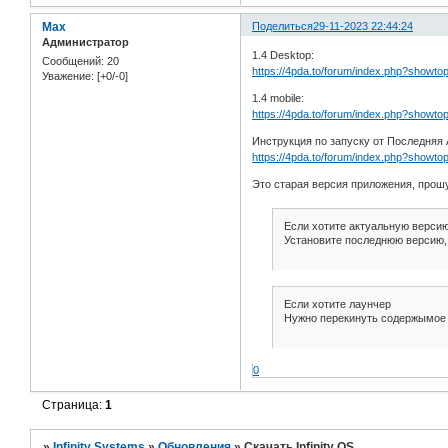
Max
Поделиться
29-11-2023 22:44:24
Администратор
1.4 Desktop:
Сообщений:
20
https://4pda.to/forum/index.php?showt
Уважение:
[+0/-0]
1.4 mobile:
https://4pda.to/forum/index.php?showt
Инструкция по запуску от Последняя 
https://4pda.to/forum/index.php?showt
Это старая версия приложения, прош
Если хотите актуальную верси
Установите последнюю версию, и
Если хотите лаунчер
Нужно перекинуть содержымое pr
0
Страница:
1
»
Infinity Systems
»
Обновления
»
Скачать Infinity OS